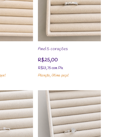
Anel 5 corações
R$25,00
R$23,75
com
Pix
que!
Atenção, última peça!