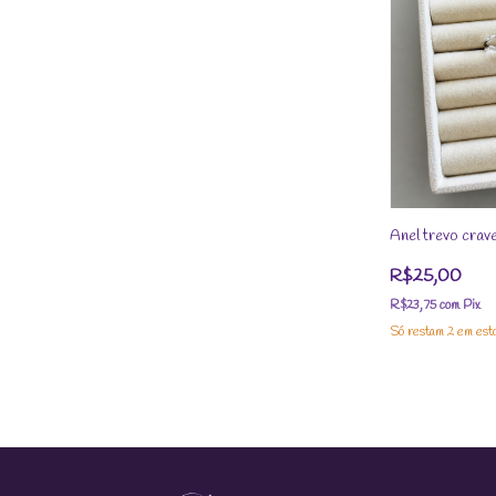
Anel trevo crav
R$25,00
R$23,75
com
Pix
Só restam
2
em est