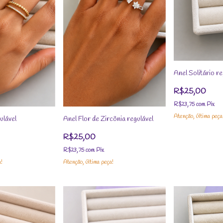
Anel Solitário re
R$25,00
R$23,75
com
Pix
Atenção, última peça
ulável
Anel Flor de Zircônia regulável
R$25,00
R$23,75
com
Pix
a!
Atenção, última peça!