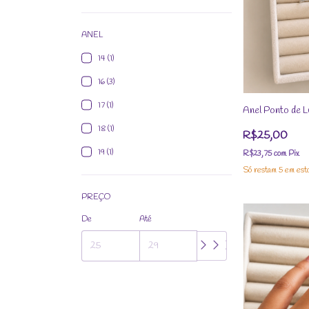
ANEL
14 (1)
16 (3)
17 (1)
Anel Ponto de L
18 (1)
R$25,00
19 (1)
R$23,75
com
Pix
Só restam
5
em est
PREÇO
De
Até