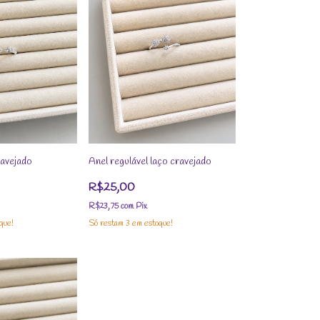
ravejado
Anel regulável laço cravejado
R$25,00
R$23,75
com
Pix
que!
Só restam
3
em estoque!