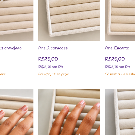
uz cravejado
Anel 2 corações
Anel Encanto
R$25,00
R$25,00
R$23,75
com
Pix
R$23,75
com
Pix
oque!
Atenção, última peça!
Só restam
2
em esto