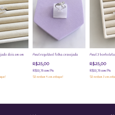
ejado dois em um
Anel regulável folha cravejada
Anel 3 borboleta
R$25,00
R$25,00
R$23,75
com
Pix
R$23,75
com
Pix
oque!
Só restam
4
em estoque!
Só restam
3
em esto