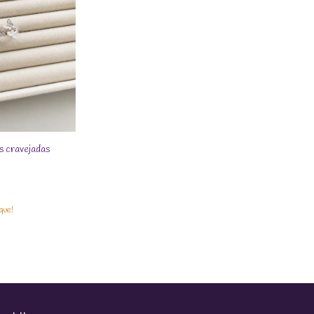
s cravejadas
que!