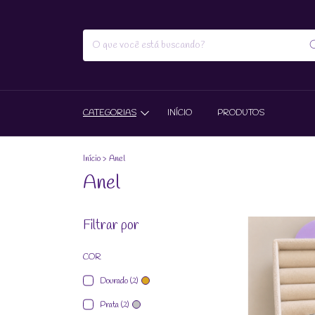
CATEGORIAS
INÍCIO
PRODUTOS
Início
>
Anel
Anel
Filtrar por
COR
Dourado (2)
Prata (2)