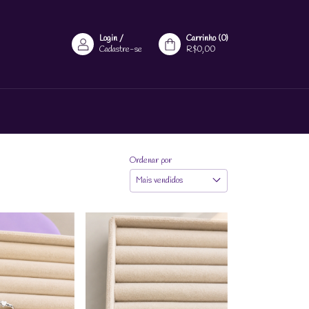
Login
/
Carrinho
(
0
)
Cadastre-se
R$0,00
Ordenar por