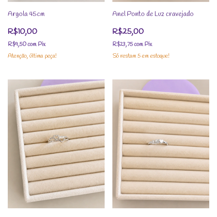
Argola 45cm
Anel Ponto de Luz cravejado
R$10,00
R$25,00
R$9,50
com
Pix
R$23,75
com
Pix
Atenção, última peça!
Só restam
5
em estoque!