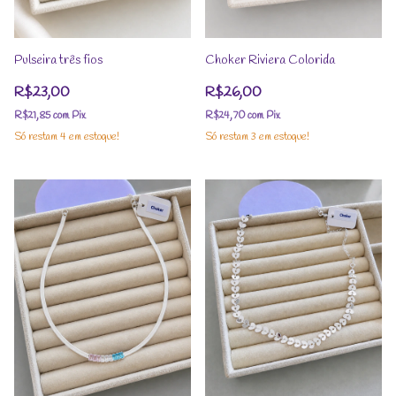
Pulseira três fios
Choker Riviera Colorida
R$23,00
R$26,00
R$21,85
com
Pix
R$24,70
com
Pix
Só restam
4
em estoque!
Só restam
3
em estoque!