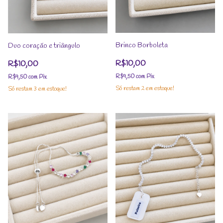
Brinco Borboleta
Duo coração e triângulo
R$10,00
R$10,00
R$9,50
com
Pix
R$9,50
com
Pix
Só restam
2
em estoque!
Só restam
3
em estoque!