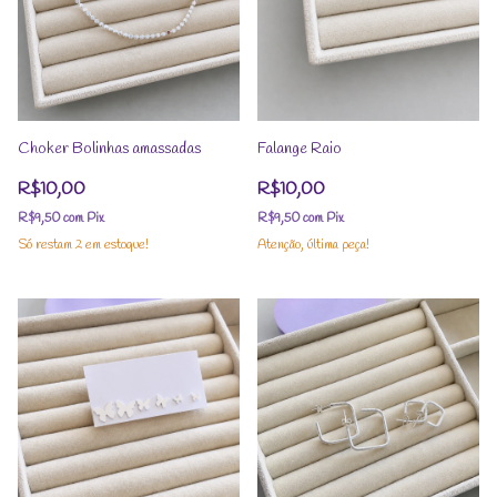
Choker Bolinhas amassadas
Falange Raio
R$10,00
R$10,00
R$9,50
com
Pix
R$9,50
com
Pix
Só restam
2
em estoque!
Atenção, última peça!