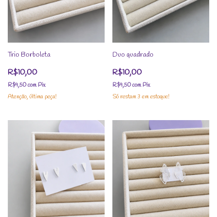
Trio Borboleta
Duo quadrado
R$10,00
R$10,00
R$9,50
com
Pix
R$9,50
com
Pix
Atenção, última peça!
Só restam
3
em estoque!