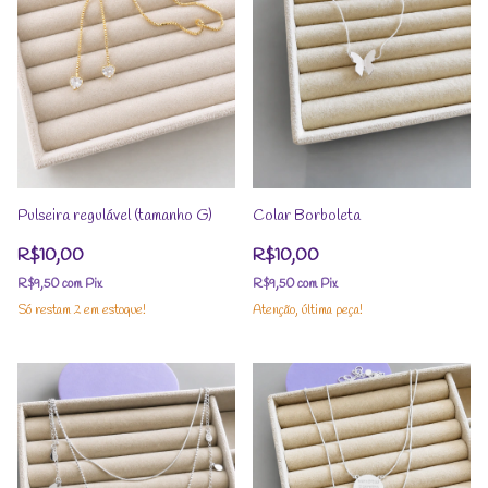
Pulseira regulável (tamanho G)
Colar Borboleta
R$10,00
R$10,00
R$9,50
com
Pix
R$9,50
com
Pix
Só restam
2
em estoque!
Atenção, última peça!