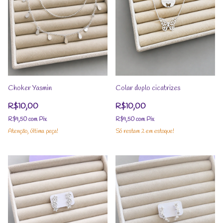
Choker Yasmin
Colar duplo cicatrizes
R$10,00
R$10,00
R$9,50
com
Pix
R$9,50
com
Pix
Atenção, última peça!
Só restam
2
em estoque!