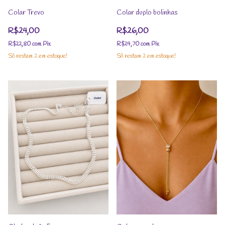
Colar Trevo
Colar duplo bolinhas
R$24,00
R$26,00
R$22,80
com
Pix
R$24,70
com
Pix
Só restam
2
em estoque!
Só restam
2
em estoque!