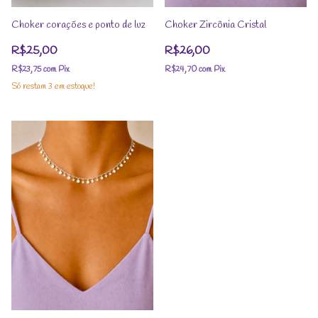
Choker corações e ponto de luz
Choker Zircônia Cristal
R$25,00
R$26,00
R$23,75
com
Pix
R$24,70
com
Pix
Só restam
3
em estoque!