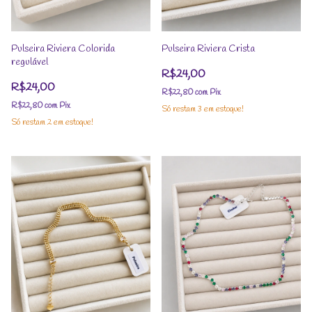
Pulseira Riviera Colorida
Pulseira Riviera Crista
regulável
R$24,00
R$24,00
R$22,80
com
Pix
R$22,80
com
Pix
Só restam
3
em estoque!
Só restam
2
em estoque!