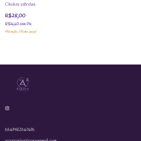
Choker estrelas
R$28,00
R$26,60
com
Pix
Atenção, última peça!
5561982567615
acessorioszipora@gmail.com