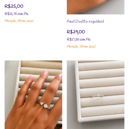
R$25,00
R$23,75
com
Pix
Atenção, última peça!
Anel Duetto regulável
R$29,00
R$27,55
com
Pix
Atenção, última peça!