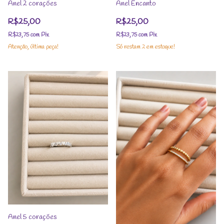
Anel 2 corações
Anel Encanto
R$25,00
R$25,00
R$23,75
com
Pix
R$23,75
com
Pix
Atenção, última peça!
Só restam
2
em estoque!
Anel 5 corações