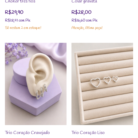
Choker três fios
Colar gravata
R$29,90
R$28,00
R$28,41
com
Pix
R$26,60
com
Pix
Só restam
2
em estoque!
Atenção, última peça!
Trio Coração Cravejado
Trio Coração Liso