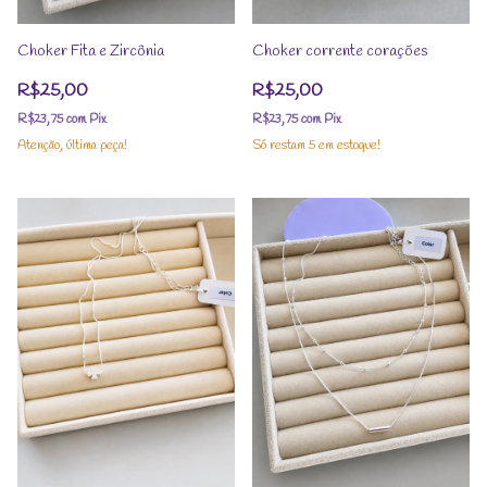
Choker Fita e Zircônia
Choker corrente corações
R$25,00
R$25,00
R$23,75
com
Pix
R$23,75
com
Pix
Atenção, última peça!
Só restam
5
em estoque!