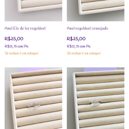
Anel Elo de luz regulável
Anel regulável cravejado
R$25,00
R$25,00
R$23,75
com
Pix
R$23,75
com
Pix
Só restam
5
em estoque!
Só restam
5
em estoque!