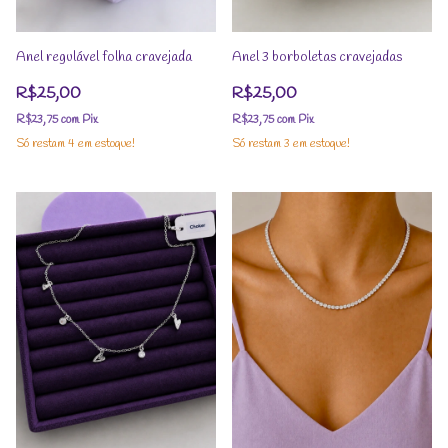
Anel regulável folha cravejada
Anel 3 borboletas cravejadas
R$25,00
R$25,00
R$23,75
com
Pix
R$23,75
com
Pix
Só restam
4
em estoque!
Só restam
3
em estoque!