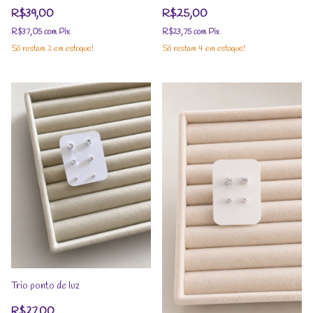
R$39,00
R$25,00
R$37,05
com
Pix
R$23,75
com
Pix
Só restam
2
em estoque!
Só restam
4
em estoque!
Trio ponto de luz
R$27,00