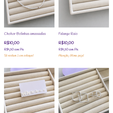
Choker Bolinhas amassadas
Falange Raio
R$10,00
R$10,00
R$9,50
com
Pix
R$9,50
com
Pix
Só restam
2
em estoque!
Atenção, última peça!