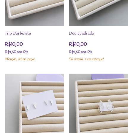
Trio Borboleta
Duo quadrado
R$10,00
R$10,00
R$9,50
com
Pix
R$9,50
com
Pix
Atenção, última peça!
Só restam
3
em estoque!