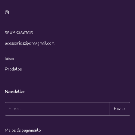
5561982567615
acessorioszipora@gmail.com
Início
Produtos
Newsletter
Meios de pagamento