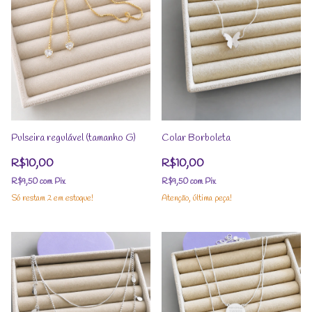
Pulseira regulável (tamanho G)
Colar Borboleta
R$10,00
R$10,00
R$9,50
com
Pix
R$9,50
com
Pix
Só restam
2
em estoque!
Atenção, última peça!