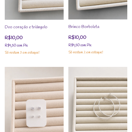
Brinco Borboleta
Duo coração e triângulo
R$10,00
R$10,00
R$9,50
com
Pix
R$9,50
com
Pix
Só restam
2
em estoque!
Só restam
3
em estoque!