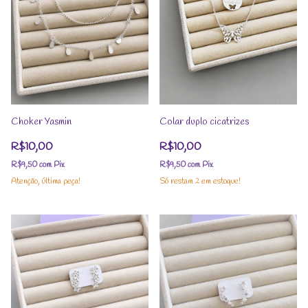
Choker Yasmin
Colar duplo cicatrizes
R$10,00
R$10,00
R$9,50
com
Pix
R$9,50
com
Pix
Atenção, última peça!
Só restam
2
em estoque!